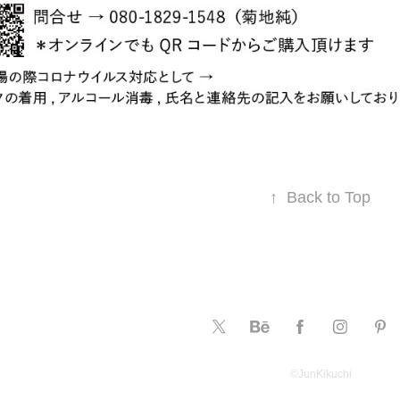
↑
Back to Top
©️JunKikuchi