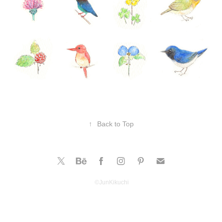
↑
Back to Top
©️JunKikuchi