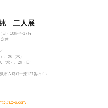
純　二人展
9（日）10時半-17時
、定休
／
）、26（木）
8（水）、29（日）
形県米沢市六郷町一漆127番の２）
p://ato-g.com/