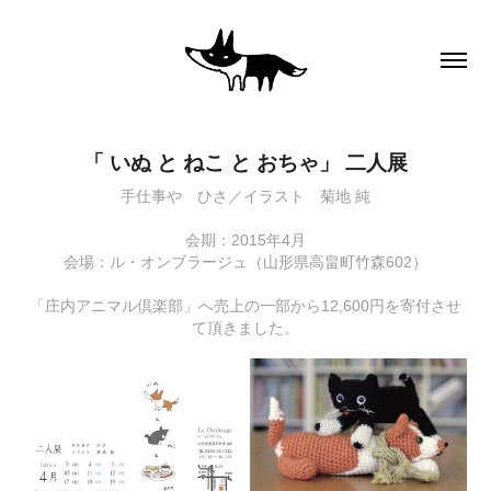
「 いぬ と ねこ と おちゃ」 二人展
手仕事や ひさ／イラスト 菊地 純
会期：2015年4月
会場：ル・オンブラージュ（山形県高畠町竹森602）
「庄内アニマル倶楽部」へ売上の一部から12,600円を寄付させ
て頂きました。