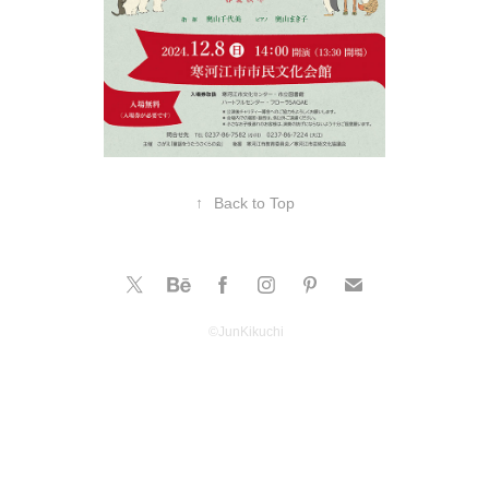
↑
Back to Top
©️JunKikuchi